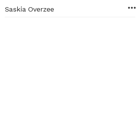
︎
Saskia Overzee